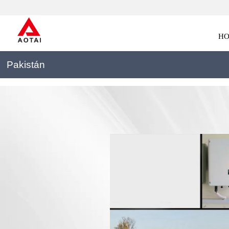
H
Pakistán