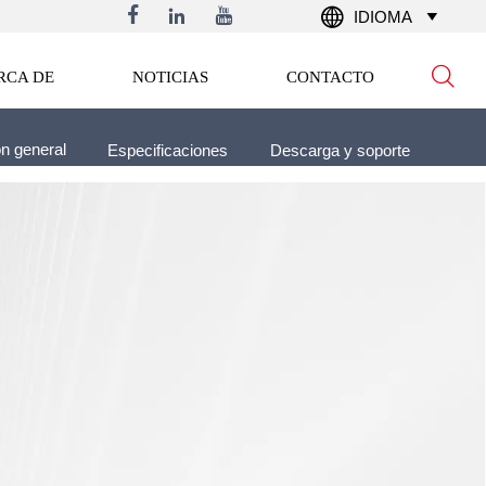




IDIOMA


RCA DE
NOTICIAS
CONTACTO
n general
Especificaciones
Descarga y soporte