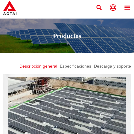



Productos
Descripción general
Especificaciones
Descarga y soporte
India