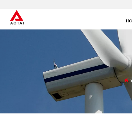
H

í