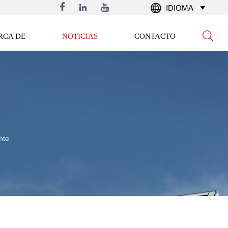




IDIOMA


RCA DE
NOTICIAS
CONTACTO
nte