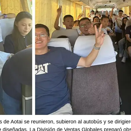
 de Aotai se reunieron, subieron al autobús y se dirigie
 diseñadas. La División de Ventas Globales preparó obs